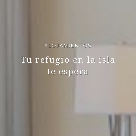
ALOJAMIENTOS
Tu refugio en la isla
te espera